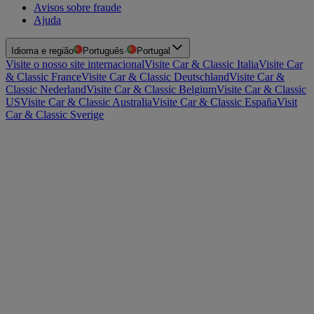
Avisos sobre fraude
Ajuda
Idioma e região
Português
·
Portugal
Visite o nosso site internacional
Visite Car & Classic Italia
Visite Car
& Classic France
Visite Car & Classic Deutschland
Visite Car &
Classic Nederland
Visite Car & Classic Belgium
Visite Car & Classic
US
Visite Car & Classic Australia
Visite Car & Classic España
Visit
Car & Classic Sverige