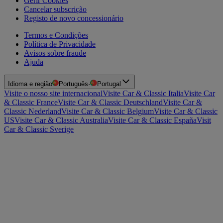
Gerir Cookies
Cancelar subscrição
Registo de novo concessionário
Termos e Condições
Política de Privacidade
Avisos sobre fraude
Ajuda
Idioma e região
Português
·
Portugal
Visite o nosso site internacional
Visite Car & Classic Italia
Visite Car
& Classic France
Visite Car & Classic Deutschland
Visite Car &
Classic Nederland
Visite Car & Classic Belgium
Visite Car & Classic
US
Visite Car & Classic Australia
Visite Car & Classic España
Visit
Car & Classic Sverige