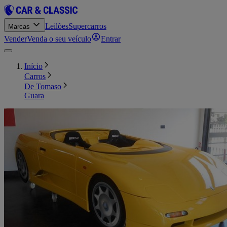
Leilões
Supercarros
Marcas
Vender
Venda o seu veículo
Entrar
Início
Carros
De Tomaso
Guara