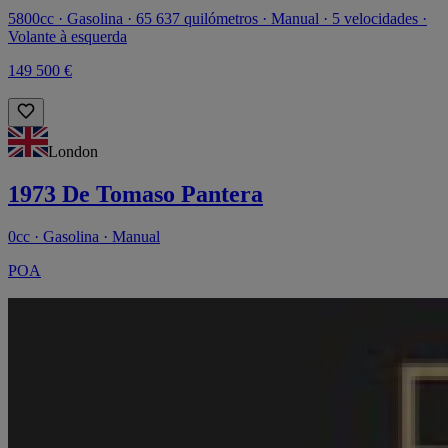
5800cc · Gasolina · 65 637 quilómetros · Manual · 5 velocidades ·
Volante à esquerda
149 500 €
London
1973 De Tomaso Pantera
0cc · Gasolina · Manual
POA