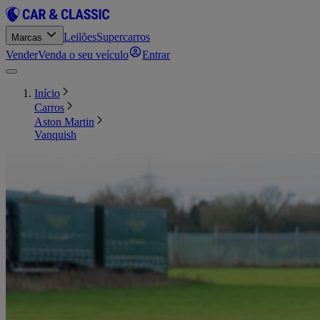
Leilões
Supercarros
Marcas
Vender
Venda o seu veículo
Entrar
Início
Carros
Aston Martin
Vanquish