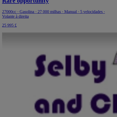
Rare opportunity
27000cc · Gasolina · 27 000 milhas · Manual · 5 velocidades ·
Volante à direita
25 995 £