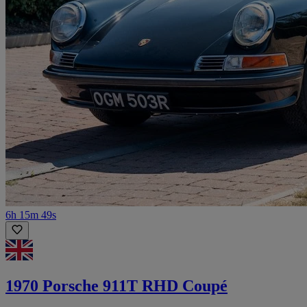
6h 15m 49s
1970 Porsche 911T RHD Coupé