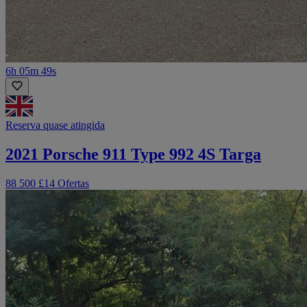
6h 05m 49s
Reserva quase atingida
2021 Porsche 911 Type 992 4S Targa
88 500 £
14 Ofertas