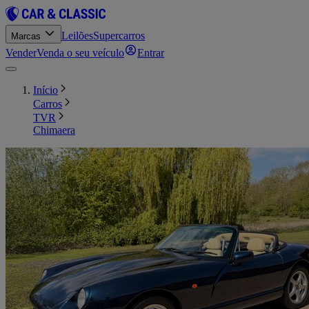
Leilões
Supercarros
Marcas
Vender
Venda o seu veículo
Entrar
Início
Carros
TVR
Chimaera