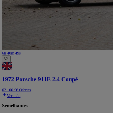
6h 40m 49s
1972 Porsche 911E 2.4 Coupé
62 100 £
6 Ofertas
Ver tudo
Semelhantes