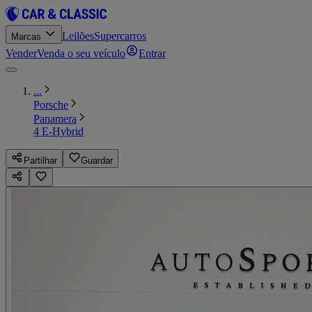
Leilões
Supercarros
Marcas
Vender
Venda o seu veículo
Entrar
...
Porsche
Panamera
4 E-Hybrid
Partilhar
Guardar