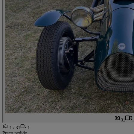
31
1 / 31
1
Preço pedido