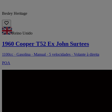
Besley Heritage
Reino Unido
1960 Cooper T52 Ex John Surtees
1100cc · Gasolina · Manual · 5 velocidades · Volante à direita
POA