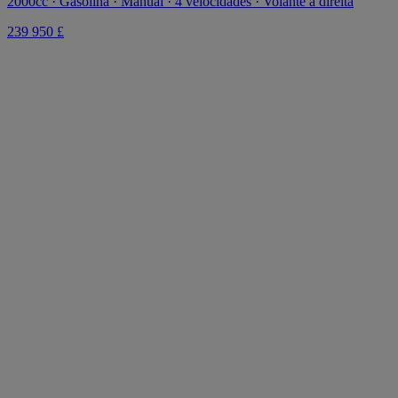
2000cc · Gasolina · Manual · 4 velocidades · Volante à direita
239 950 £