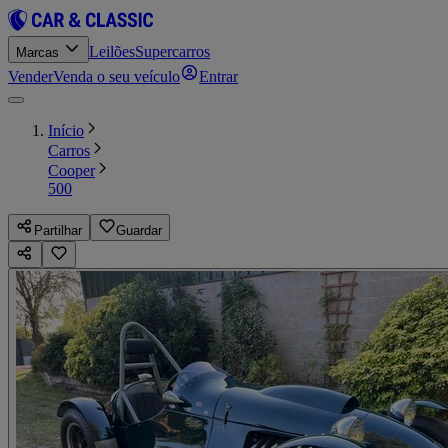
Leilões
Supercarros
Marcas
Vender
Venda o seu veículo
Entrar
Início
Carros
Cooper
500
Partilhar
Guardar