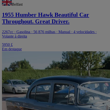
Belfast
1955 Humber Hawk Beautiful Car
Throughout. Great Driver.
2267cc · Gasolina · 56 876 milhas · Manual · 4 velocidades ·
Volante à direita
5950 £
Em destaque