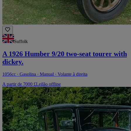
Suffolk
A 1926 Humber 9/20 two-seat tourer with
dickey.
1056cc · Gasolina · Manual · Volante à direita
A partir de 7000 £
Leilão offline