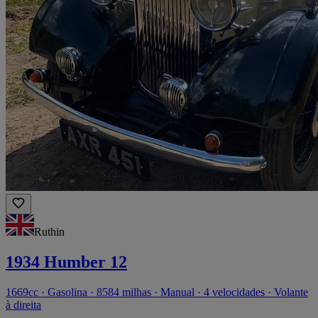
Ruthin
1934 Humber 12
1669cc · Gasolina · 8584 milhas · Manual · 4 velocidades · Volante
à direita