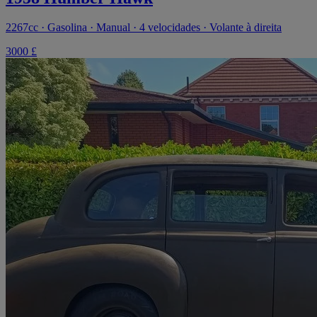
2267cc · Gasolina · Manual · 4 velocidades · Volante à direita
3000 £