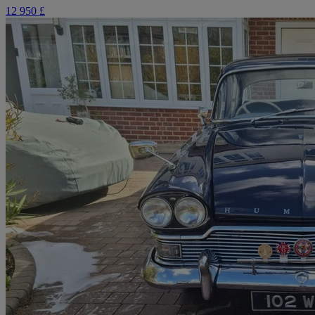
12 950 £