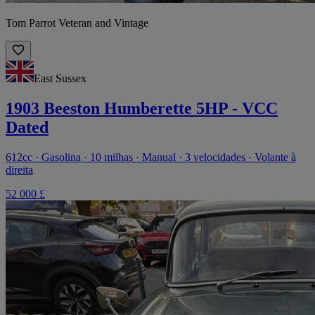
Tom Parrot Veteran and Vintage
East Sussex
1903 Beeston Humberette 5HP - VCC
Dated
612cc · Gasolina · 10 milhas · Manual · 3 velocidades · Volante à
direita
52 000 £