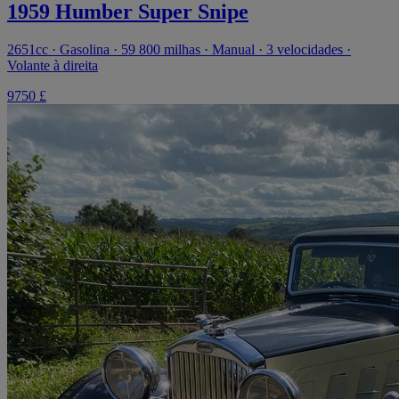
1959 Humber Super Snipe
2651cc · Gasolina · 59 800 milhas · Manual · 3 velocidades ·
Volante à direita
9750 £