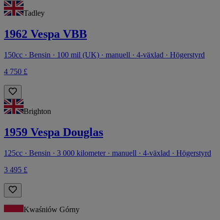
Tadley
1962 Vespa VBB
150cc · Bensin · 100 mil (UK) · manuell · 4-växlad · Högerstyrd
4 750 £
Brighton
1959 Vespa Douglas
125cc · Bensin · 3 000 kilometer · manuell · 4-växlad · Högerstyrd
3 495 £
Kwaśniów Górny