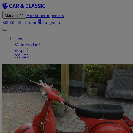
Auktioner
Supercars
Märken
Sälj
Sälj ditt fordon
Logga in
Hem
Motorcyklar
Vespa
PX 125