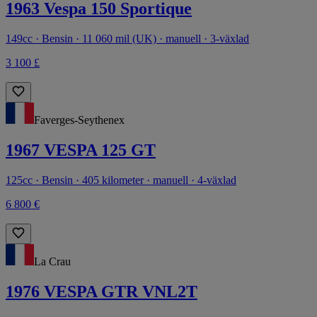
1963 Vespa 150 Sportique
149cc · Bensin · 11 060 mil (UK) · manuell · 3-växlad
3 100 £
Faverges-Seythenex
1967 VESPA 125 GT
125cc · Bensin · 405 kilometer · manuell · 4-växlad
6 800 €
La Crau
1976 VESPA GTR VNL2T