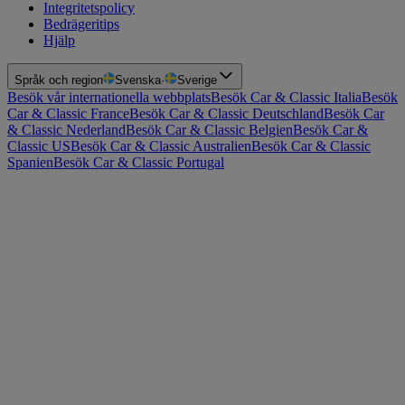
Integritetspolicy
Bedrägeritips
Hjälp
Språk och region
Svenska
·
Sverige
Besök vår internationella webbplats
Besök Car & Classic Italia
Besök
Car & Classic France
Besök Car & Classic Deutschland
Besök Car
& Classic Nederland
Besök Car & Classic Belgien
Besök Car &
Classic US
Besök Car & Classic Australien
Besök Car & Classic
Spanien
Besök Car & Classic Portugal