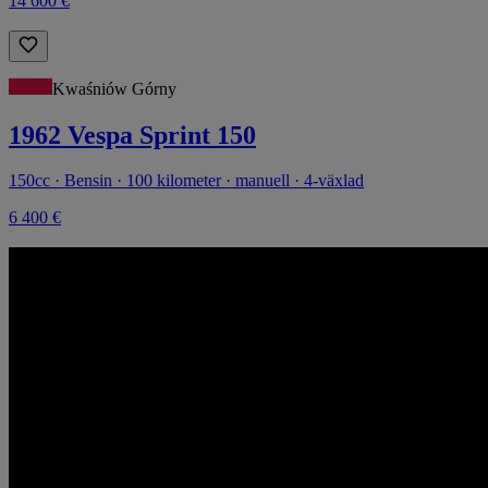
14 600 €
Kwaśniów Górny
1962 Vespa Sprint 150
150cc · Bensin · 100 kilometer · manuell · 4-växlad
6 400 €