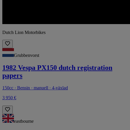
Dutch Lion Motorbikes
Grubbenvorst
1982 Vespa PX150 dutch registration
papers
150cc · Bensin · manuell · 4-växlad
3 950 €
eastbourne