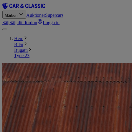
Auktioner
Supercars
Märken
Sälj
Sälj ditt fordon
Logga in
Hem
Bilar
Bugatti
Type 23