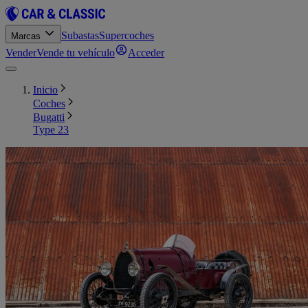
Subastas
Supercoches
Marcas
Vender
Vende tu vehículo
Acceder
Inicio
Coches
Bugatti
Type 23