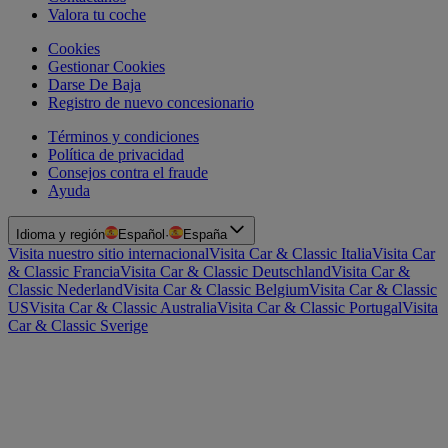
Valora tu coche
Cookies
Gestionar Cookies
Darse De Baja
Registro de nuevo concesionario
Términos y condiciones
Política de privacidad
Consejos contra el fraude
Ayuda
Idioma y región
Español
·
España
Visita nuestro sitio internacional
Visita Car & Classic Italia
Visita Car
& Classic Francia
Visita Car & Classic Deutschland
Visita Car &
Classic Nederland
Visita Car & Classic Belgium
Visita Car & Classic
US
Visita Car & Classic Australia
Visita Car & Classic Portugal
Visita
Car & Classic Sverige