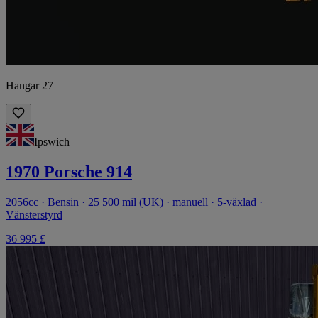
Hangar 27
Ipswich
1970 Porsche 914
2056cc · Bensin · 25 500 mil (UK) · manuell · 5-växlad ·
Vänsterstyrd
36 995 £