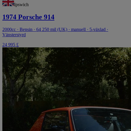
Ipswich
1974 Porsche 914
2000cc · Bensin · 64 250 mil (UK) · manuell · 5-växlad ·
Vänsterstyrd
24 995 £