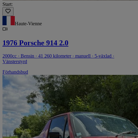
Start:
Haute-Vienne
1976 Porsche 914 2.0
2000cc · Bensin · 41 260 kilometer · manuell · 5-växlad ·
Vänsterstyrd
Förhandsbud