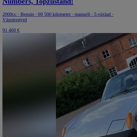
Numbers, Topzustand!
2000cc · Bensin · 69 500 kilometer · manuell · 5-växlad ·
Vänsterstyrd
91 460 €