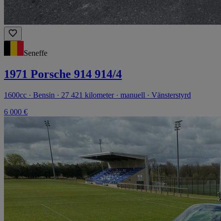
Seneffe
1971 Porsche 914 914/4
1600cc · Bensin · 27 421 kilometer · manuell · Vänsterstyrd
6 000 €