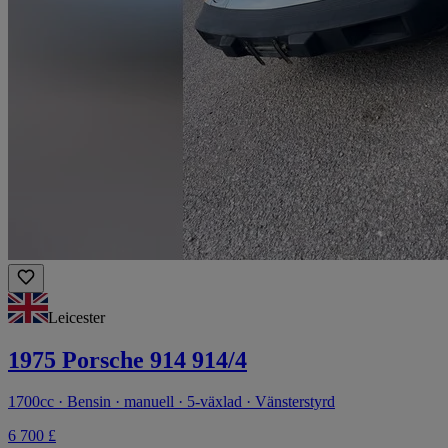
Leicester
1975 Porsche 914 914/4
1700cc · Bensin · manuell · 5-växlad · Vänsterstyrd
6 700 £