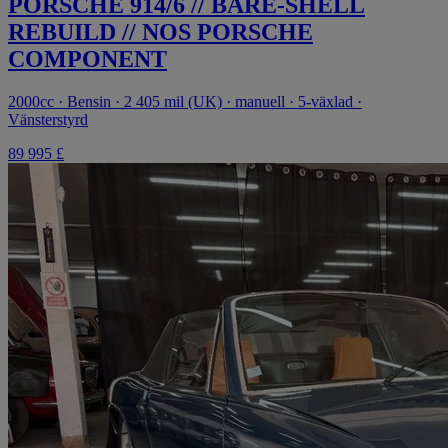
PORSCHE 914/6 // BARE-SHELL
REBUILD // NOS PORSCHE
COMPONENT
2000cc · Bensin · 2 405 mil (UK) · manuell · 5-växlad ·
Vänsterstyrd
89 995 £