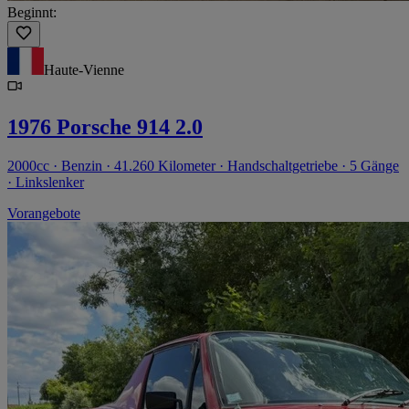
Beginnt:
Haute-Vienne
1976 Porsche 914 2.0
2000cc · Benzin · 41.260 Kilometer · Handschaltgetriebe · 5 Gänge
· Linkslenker
Vorangebote