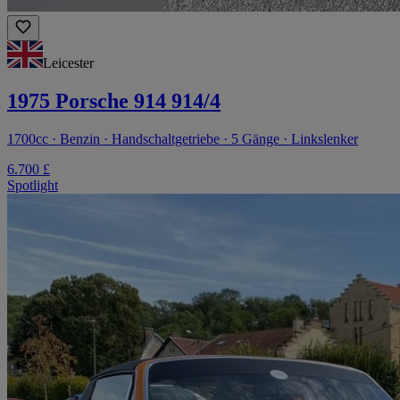
Leicester
1975 Porsche 914 914/4
1700cc · Benzin · Handschaltgetriebe · 5 Gänge · Linkslenker
6.700 £
Spotlight