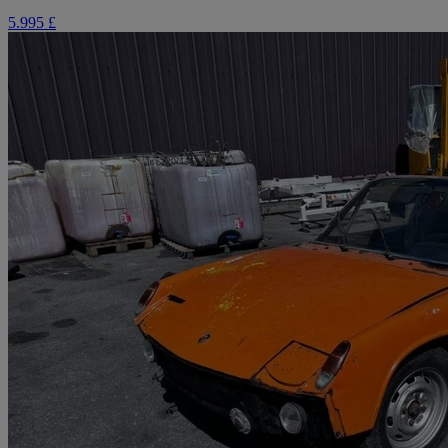
5.995 £