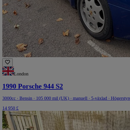
London
1990 Porsche 944 S2
3000cc · Bensin · 105 000 mil (UK) · manuell · 5-växlad · Högerstyr
14 950 £