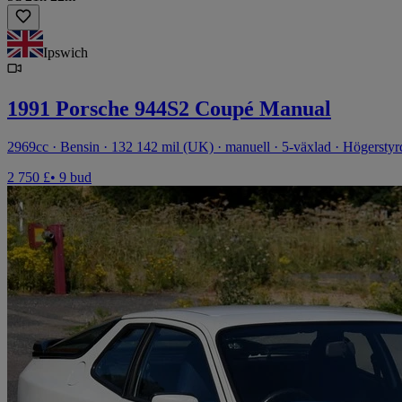
Ipswich
1991 Porsche 944S2 Coupé Manual
2969cc · Bensin · 132 142 mil (UK) · manuell · 5-växlad · Högerstyr
2 750 £
• 9 bud