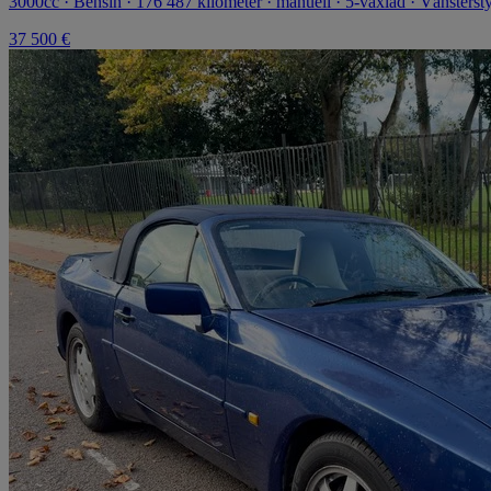
3000cc · Bensin · 176 487 kilometer · manuell · 5-växlad · Vänsterst
37 500 €