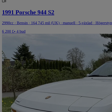
1991 Porsche 944 S2
2990cc · Bensin · 164 745 mil (UK) · manuell · 5-växlad · Högerstyr
6 200 £
• 4 bud