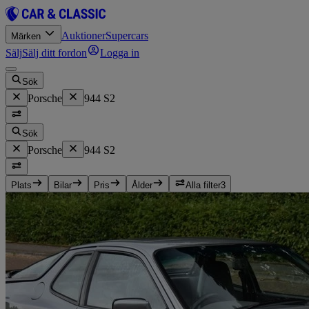
Auktioner
Supercars
Märken
Sälj
Sälj ditt fordon
Logga in
Sök
Porsche
944 S2
Sök
Porsche
944 S2
Plats
Bilar
Pris
Ålder
Alla filter
3