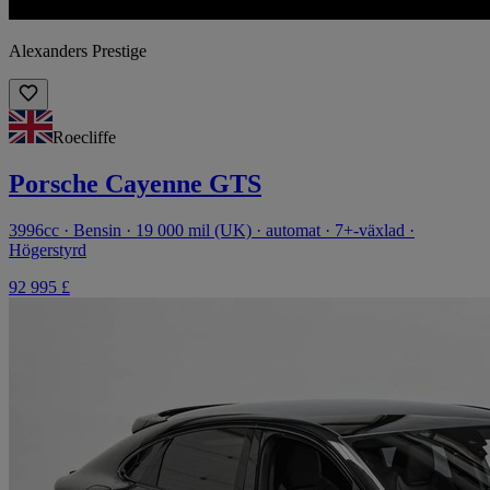
Alexanders Prestige
Roecliffe
Porsche Cayenne GTS
3996cc · Bensin · 19 000 mil (UK) · automat · 7+-växlad ·
Högerstyrd
92 995 £