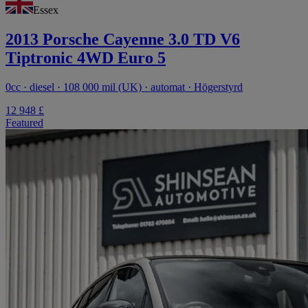
Essex
2013 Porsche Cayenne 3.0 TD V6
Tiptronic 4WD Euro 5
0cc · diesel · 108 000 mil (UK) · automat · Högerstyrd
12 948 £
Featured