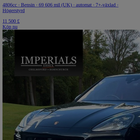
4806cc · Bensin · 69 606 mil (UK) · automat · 7+-växlad ·
Högerstyrd
11 500 £
Köp nu