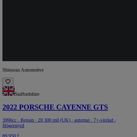
Shinsean Automotive
Staffordshire
2022 PORSCHE CAYENNE GTS
3996cc · Bensin · 20 300 mil (UK) · automat · 7+-växlad ·
Högerstyrd
89 950 £