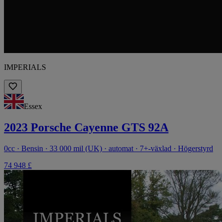
IMPERIALS
Essex
2023 Porsche Cayenne GTS 92A
0cc · Bensin · 33 000 mil (UK) · automat · 7+-växlad · Högerstyrd
74 948 £