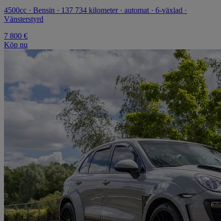
4500cc · Bensin · 137 734 kilometer · automat · 6-växlad ·
Vänsterstyrd
7 800 €
Köp nu