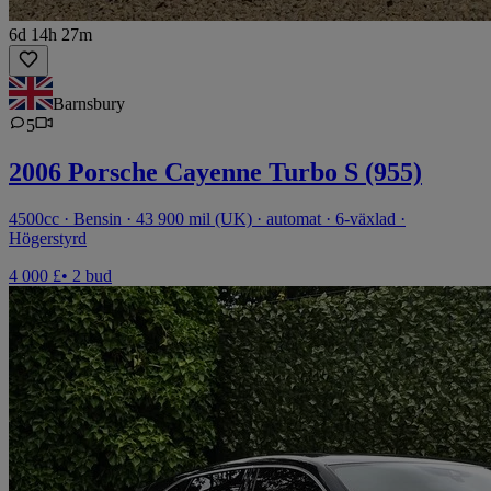
6d 14h 27m
Barnsbury
5
2006 Porsche Cayenne Turbo S (955)
4500cc · Bensin · 43 900 mil (UK) · automat · 6-växlad ·
Högerstyrd
4 000 £
• 2 bud