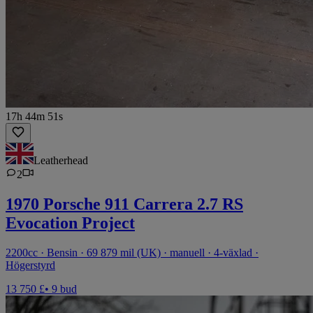
17h 44m 51s
Leatherhead
2
1970 Porsche 911 Carrera 2.7 RS
Evocation Project
2200cc · Bensin · 69 879 mil (UK) · manuell · 4-växlad ·
Högerstyrd
13 750 £
• 9 bud