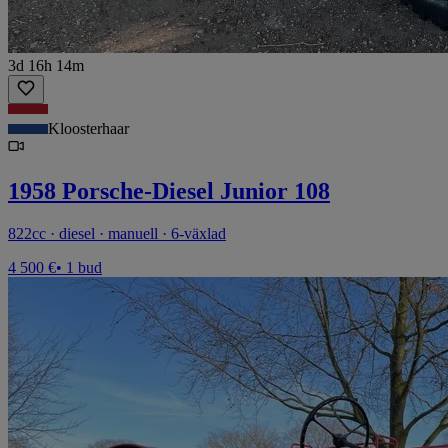
3d 16h 14m
Kloosterhaar
1958 Porsche-Diesel Junior 108
822cc · diesel · manuell · 6-växlad
4 500 €
• 1 bud