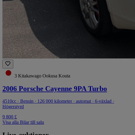
3 Kitakawago Ookusa Kouta
2006 Porsche Cayenne 9PA Turbo
4510cc · Bensin · 126 000 kilometer · automat · 6-växlad ·
Högerstyrd
9 800 £
Visa alla Bilar till salu