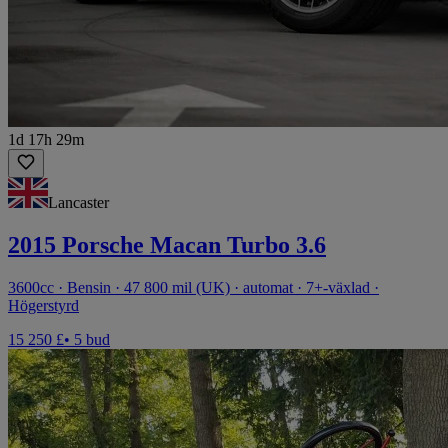
1d 17h 29m
Lancaster
2015 Porsche Macan Turbo 3.6
3600cc · Bensin · 47 800 mil (UK) · automat · 7+-växlad ·
Högerstyrd
15 250 £
• 5 bud