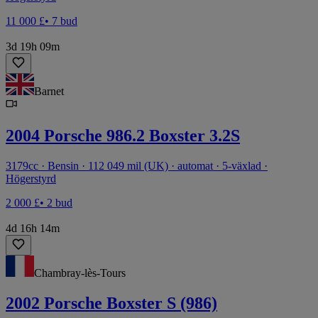
11 000 £
• 7 bud
3d 19h 09m
Barnet
2004 Porsche 986.2 Boxster 3.2S
3179cc · Bensin · 112 049 mil (UK) · automat · 5-växlad ·
Högerstyrd
2 000 £
• 2 bud
4d 16h 14m
Chambray-lès-Tours
2002 Porsche Boxster S (986)