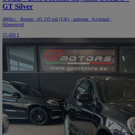
GT Silver
4806cc · Bensin · 65 335 mil (UK) · automat · 6-växlad ·
Högerstyrd
15 450 £