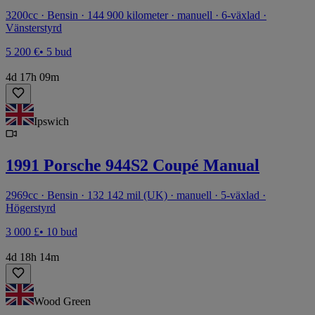
3200cc · Bensin · 144 900 kilometer · manuell · 6-växlad ·
Vänsterstyrd
5 200 €
• 5 bud
4d 17h 09m
Ipswich
1991 Porsche 944S2 Coupé Manual
2969cc · Bensin · 132 142 mil (UK) · manuell · 5-växlad ·
Högerstyrd
3 000 £
• 10 bud
4d 18h 14m
Wood Green