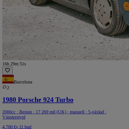
16h 29m 51s
Barcelona
2
1980 Porsche 924 Turbo
2000cc · Bensin · 17 269 mil (UK) · manuell · 5-växlad ·
Vänsterstyrd
4 700 €
• 11 bud