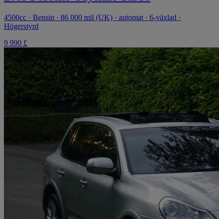
4500cc · Bensin · 86 000 mil (UK) · automat · 6-växlad ·
Högerstyrd
9 990 £