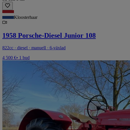
Kloosterhaar
1958 Porsche-Diesel Junior 108
822cc · diesel · manuell · 6-växlad
4 500 €
• 1 bud