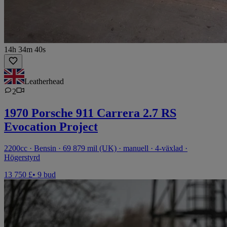
14h 34m 40s
Leatherhead
2
1970 Porsche 911 Carrera 2.7 RS
Evocation Project
2200cc · Bensin · 69 879 mil (UK) · manuell · 4-växlad ·
Högerstyrd
13 750 £
• 9 bud