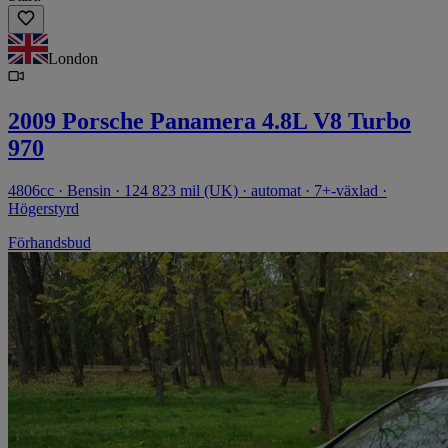
London
2009 Porsche Panamera 4.8L V8 Turbo
970
4806cc · Bensin · 124 823 mil (UK) · automat · 7+-växlad ·
Högerstyrd
Förhandsbud