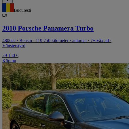
București
2010 Porsche Panamera Turbo
4806cc · Bensin · 119 750 kilometer · automat · 7+-växlad ·
Vänsterstyrd
29 150 €
Köp nu