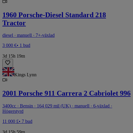
1960 Porsche-Diesel Standard 218
Tractor
diesel · manuell · 7+-växlad
3 000 €
• 1 bud
3d 15h 19m
Kings Lynn
2001 Porsche 911 Carrera 2 Cabriolet 996
3400cc · Bensin · 164 029 mil (UK) · manuell · 6-växlad ·
Högerstyrd
11 000 £
• 7 bud
3d 15h 59m