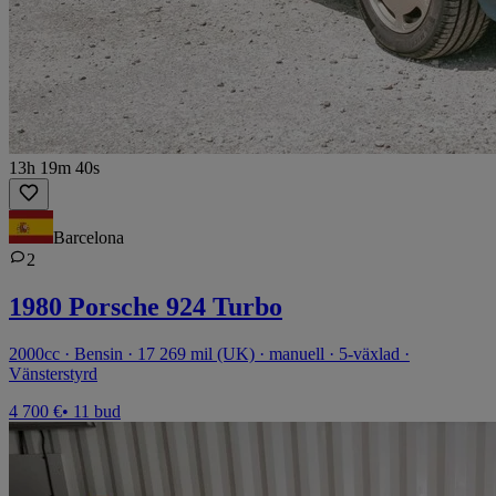
13h 19m 40s
Barcelona
2
1980 Porsche 924 Turbo
2000cc · Bensin · 17 269 mil (UK) · manuell · 5-växlad ·
Vänsterstyrd
4 700 €
• 11 bud