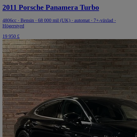
2011 Porsche Panamera Turbo
4806cc · Bensin · 68 000 mil (UK) · automat · 7+-växlad ·
Högerstyrd
19 950 £