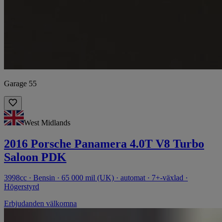
Garage 55
West Midlands
2016 Porsche Panamera 4.0T V8 Turbo
Saloon PDK
3998cc · Bensin · 65 000 mil (UK) · automat · 7+-växlad ·
Högerstyrd
Erbjudanden välkomna