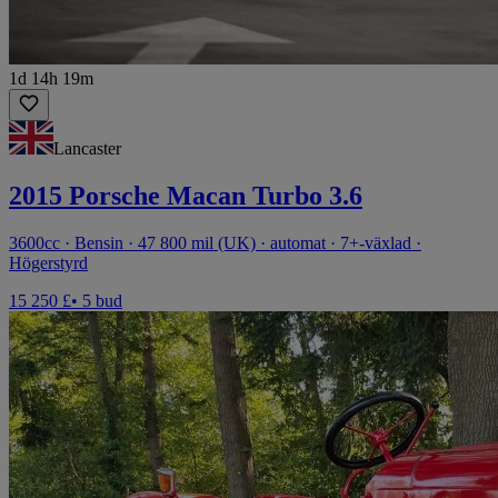
1d 14h 19m
Lancaster
2015 Porsche Macan Turbo 3.6
3600cc · Bensin · 47 800 mil (UK) · automat · 7+-växlad ·
Högerstyrd
15 250 £
• 5 bud