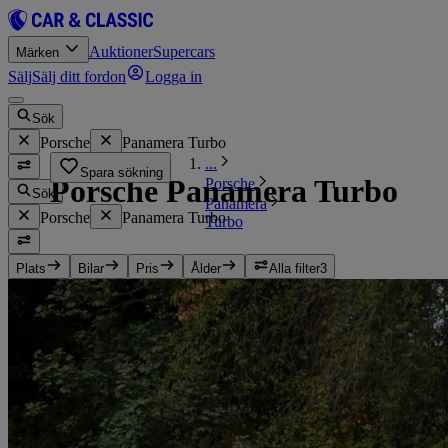
Auktioner
Supercars
Märken
Sälj
Sälj ditt fordon
Logga in
Sök
Porsche
Panamera Turbo
...
Spara sökning
Porsche Panamera Turbo
Porsche
Sök
Panamera
Porsche
Panamera Turbo
Turbo
Plats
Bilar
Pris
Ålder
Alla filter
3