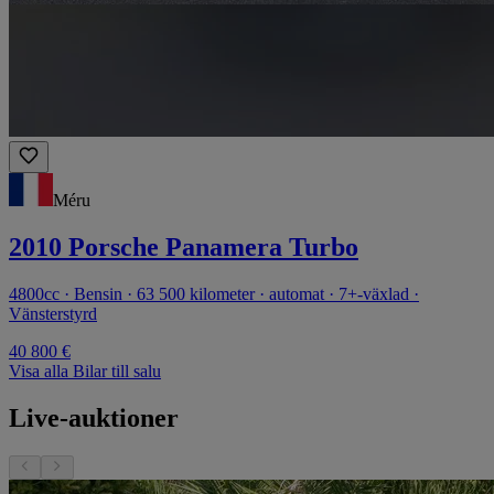
Méru
2010 Porsche Panamera Turbo
4800cc · Bensin · 63 500 kilometer · automat · 7+-växlad ·
Vänsterstyrd
40 800 €
Visa alla Bilar till salu
Live-auktioner