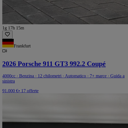
1g 17h 15m
Frankfurt
2026 Porsche 911 GT3 992.2 Coupé
4000cc · Benzina · 12 chilometri · Automatico · 7+ marce · Guida a
sinistra
91.000 €
• 17 offerte