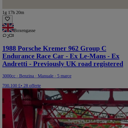
1g 17h 20m
Boxengasse
2
1988 Porsche Kremer 962 Group C
Endurance Race Car - Ex Le-Mans - Ex
Andretti - Previously UK road registered
3000cc · Benzina · Manuale · 5 marce
700.100 £
• 28 offerte