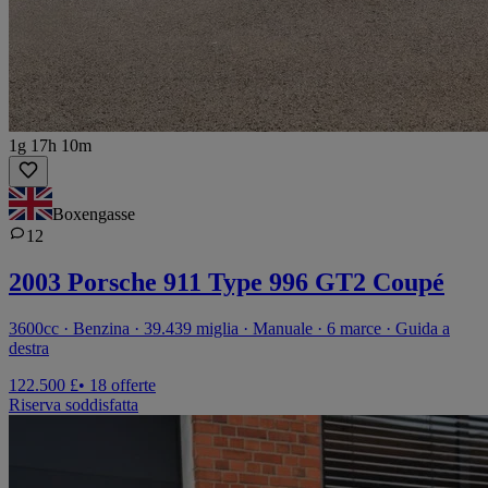
1g 17h 10m
Boxengasse
12
2003 Porsche 911 Type 996 GT2 Coupé
3600cc · Benzina · 39.439 miglia · Manuale · 6 marce · Guida a
destra
122.500 £
• 18 offerte
Riserva soddisfatta