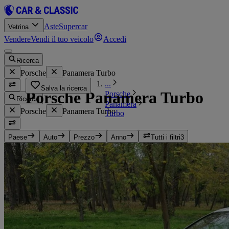
Aste
Supercar
Vetrina
Vendere
Vendi il tuo veicolo
Accedi
Ricerca
Porsche
Panamera Turbo
...
Salva la ricerca
Porsche Panamera Turbo
Porsche
Ricerca
Panamera
Porsche
Panamera Turbo
Turbo
Paese
Auto
Prezzo
Anno
Tutti i filtri
3