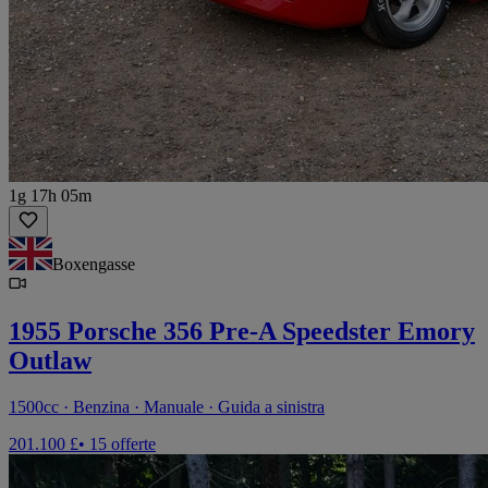
1g 17h 05m
Boxengasse
1955 Porsche 356 Pre-A Speedster Emory
Outlaw
1500cc · Benzina · Manuale · Guida a sinistra
201.100 £
• 15 offerte