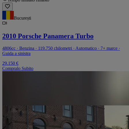
București
2010 Porsche Panamera Turbo
4806cc · Benzina · 119.750 chilometri · Automatico · 7+ marce ·
Guida a sinistra
29.150 €
Compralo Subito