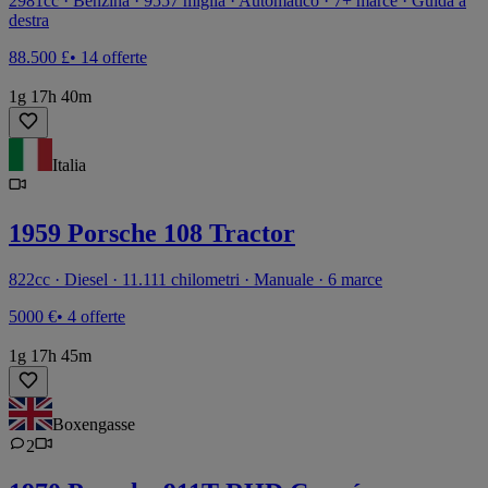
2981cc · Benzina · 9557 miglia · Automatico · 7+ marce · Guida a
destra
88.500 £
• 14 offerte
1g 17h 40m
Italia
1959 Porsche 108 Tractor
822cc · Diesel · 11.111 chilometri · Manuale · 6 marce
5000 €
• 4 offerte
1g 17h 45m
Boxengasse
2