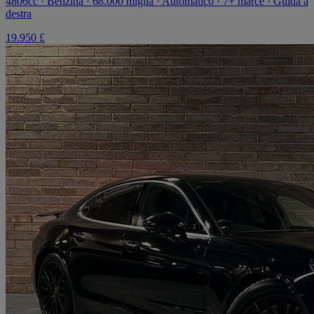
4806cc · Benzina · 68.000 miglia · Automatico · 7+ marce · Guida a
destra
19.950 £