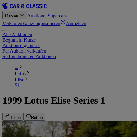
Auktionen
Supercars
Marken
Verkaufen
Fahrzeug inserieren
Anmelden
Alle Auktionen
Beginnt in Kürze
Auktionsergebnisse
Per Auktion verkaufen
So funktionieren Auktionen
...
Lotus
Elise
S1
1999 Lotus Elise Series 1
Teilen
Retten