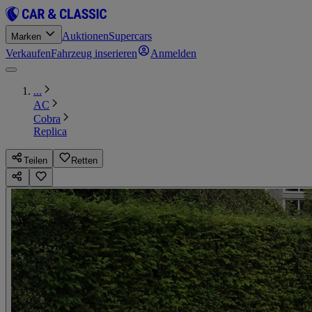
Auktionen
Supercars
Marken
Verkaufen
Fahrzeug inserieren
Anmelden
...
AC
Cobra
Replica
Teilen
Retten