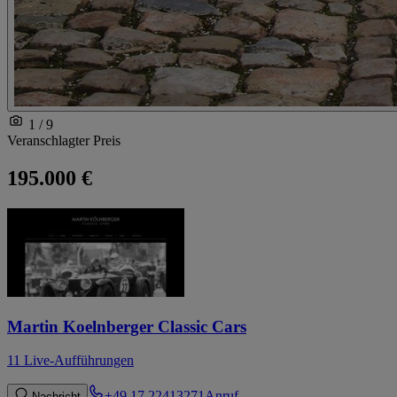
1 / 9
Veranschlagter Preis
195.000 €
Martin Koelnberger Classic Cars
11 Live-Aufführungen
+49 17 22413271
Anruf
Nachricht