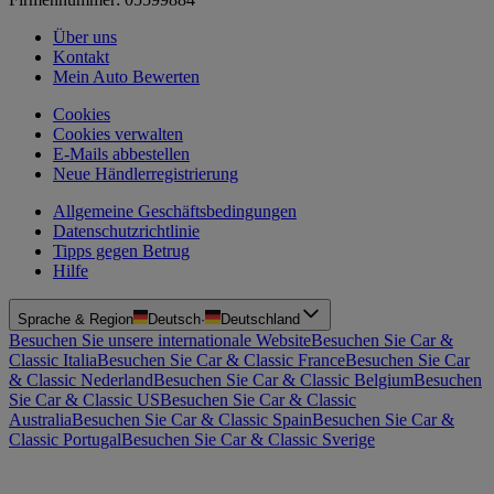
Über uns
Kontakt
Mein Auto Bewerten
Cookies
Cookies verwalten
E-Mails abbestellen
Neue Händlerregistrierung
Allgemeine Geschäftsbedingungen
Datenschutzrichtlinie
Tipps gegen Betrug
Hilfe
Sprache & Region
Deutsch
·
Deutschland
Besuchen Sie unsere internationale Website
Besuchen Sie Car &
Classic Italia
Besuchen Sie Car & Classic France
Besuchen Sie Car
& Classic Nederland
Besuchen Sie Car & Classic Belgium
Besuchen
Sie Car & Classic US
Besuchen Sie Car & Classic
Australia
Besuchen Sie Car & Classic Spain
Besuchen Sie Car &
Classic Portugal
Besuchen Sie Car & Classic Sverige