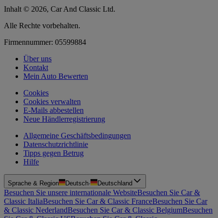
Inhalt © 2026, Car And Classic Ltd.
Alle Rechte vorbehalten.
Firmennummer: 05599884
Über uns
Kontakt
Mein Auto Bewerten
Cookies
Cookies verwalten
E-Mails abbestellen
Neue Händlerregistrierung
Allgemeine Geschäftsbedingungen
Datenschutzrichtlinie
Tipps gegen Betrug
Hilfe
Sprache & Region
Deutsch
·
Deutschland
Besuchen Sie unsere internationale Website
Besuchen Sie Car &
Classic Italia
Besuchen Sie Car & Classic France
Besuchen Sie Car
& Classic Nederland
Besuchen Sie Car & Classic Belgium
Besuchen