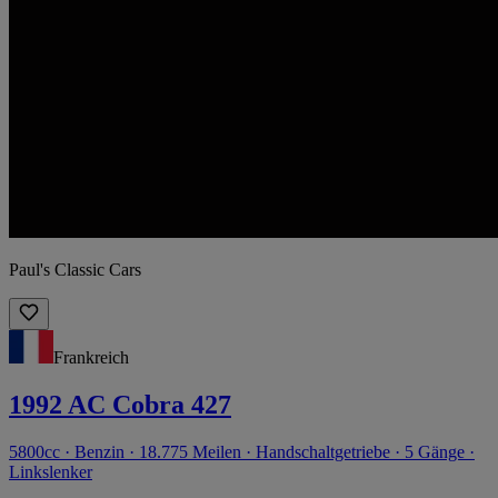
Paul's Classic Cars
Frankreich
1992 AC Cobra 427
5800cc · Benzin · 18.775 Meilen · Handschaltgetriebe · 5 Gänge ·
Linkslenker