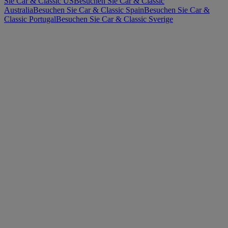
Sie Car & Classic US
Besuchen Sie Car & Classic
Australia
Besuchen Sie Car & Classic Spain
Besuchen Sie Car &
Classic Portugal
Besuchen Sie Car & Classic Sverige