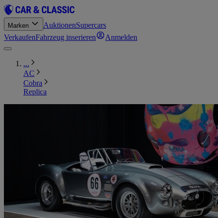
Auktionen
Supercars
Marken
Verkaufen
Fahrzeug inserieren
Anmelden
...
AC
Cobra
Replica