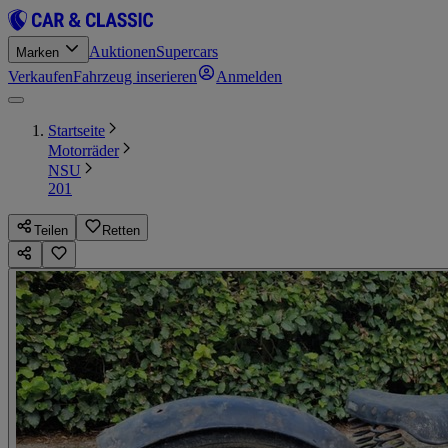
Auktionen
Supercars
Marken
Verkaufen
Fahrzeug inserieren
Anmelden
Startseite
Motorräder
NSU
201
Teilen
Retten