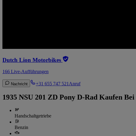
Dutch Lion Motorbikes
166 Live-Aufführungen
+31 655 747 521
Anruf
Nachricht
1935 NSU 201 ZD Pony D-Rad Kaufen Bei
Handschaltgetriebe
Benzin