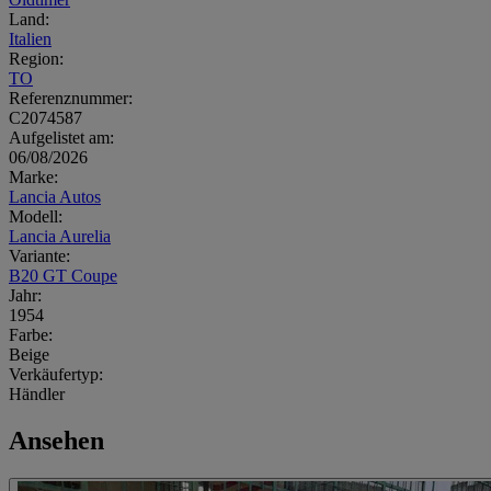
Land:
Italien
Region:
TO
Referenznummer:
C2074587
Aufgelistet am:
06/08/2026
Marke:
Lancia Autos
Modell:
Lancia Aurelia
Variante:
B20 GT Coupe
Jahr:
1954
Farbe:
Beige
Verkäufertyp:
Händler
Ansehen