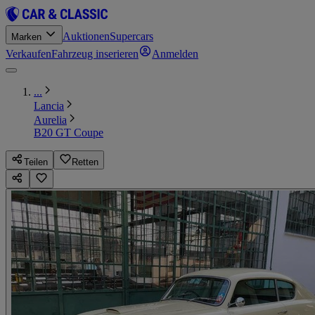
Auktionen
Supercars
Marken
Verkaufen
Fahrzeug inserieren
Anmelden
...
Lancia
Aurelia
B20 GT Coupe
Teilen
Retten