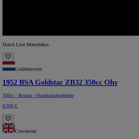
Dutch Lion Motorbikes
Grubbenvorst
1952 BSA Goldstar ZB32 350cc Ohv
350cc · Benzin · Handschaltgetriebe
8.950 €
Crewkerne