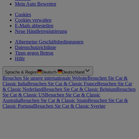
Mein Auto Bewerten
Cookies
Cookies verwalten
E-Mails abbestellen
Neue Händlerregistrierung
Allgemeine Geschäftsbedingungen
Datenschutzrichtlinie
Tipps gegen Betrug
Hilfe
Sprache & Region
Deutsch
·
Deutschland
Besuchen Sie unsere internationale Website
Besuchen Sie Car &
Classic Italia
Besuchen Sie Car & Classic France
Besuchen Sie Car
& Classic Nederland
Besuchen Sie Car & Classic Belgium
Besuchen
Sie Car & Classic US
Besuchen Sie Car & Classic
Australia
Besuchen Sie Car & Classic Spain
Besuchen Sie Car &
Classic Portugal
Besuchen Sie Car & Classic Sverige