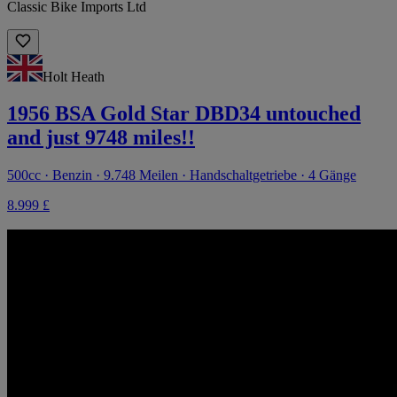
Classic Bike Imports Ltd
Holt Heath
1956 BSA Gold Star DBD34 untouched
and just 9748 miles!!
500cc · Benzin · 9.748 Meilen · Handschaltgetriebe · 4 Gänge
8.999 £