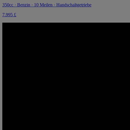
350cc · Benzin · 10 Meilen · Handschaltgetriebe
7.995 £