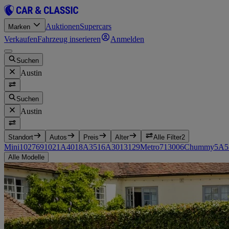
Auktionen
Supercars
Marken
Verkaufen
Fahrzeug inserieren
Anmelden
Suchen
Austin
Suchen
Austin
Standort
Autos
Preis
Alter
Alle Filter
2
Mini
102
7
69
10
21
A40
18
A35
16
A30
13
12
9
Metro
7
1300
6
Chummy
5
A5
Alle Modelle