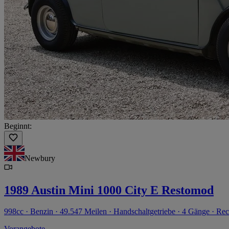
Beginnt:
Newbury
1989 Austin Mini 1000 City E Restomod
998cc · Benzin · 49.547 Meilen · Handschaltgetriebe · 4 Gänge · Rec
Vorangebote