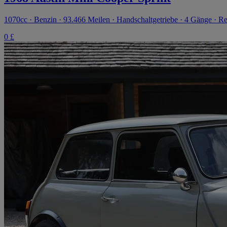
1070cc · Benzin · 93.466 Meilen · Handschaltgetriebe · 4 Gänge · Re
0 £