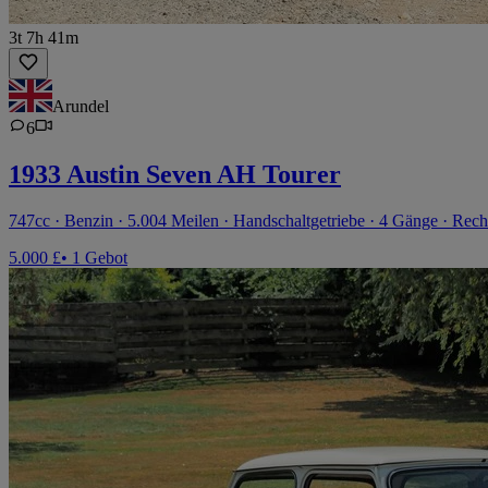
3t 7h 41m
Arundel
6
1933 Austin Seven AH Tourer
747cc · Benzin · 5.004 Meilen · Handschaltgetriebe · 4 Gänge · Rech
5.000 £
• 1 Gebot