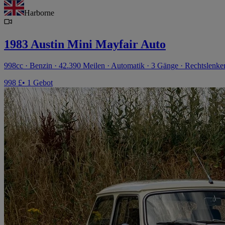
Harborne
1983 Austin Mini Mayfair Auto
998cc · Benzin · 42.390 Meilen · Automatik · 3 Gänge · Rechtslenke
998 £
• 1 Gebot