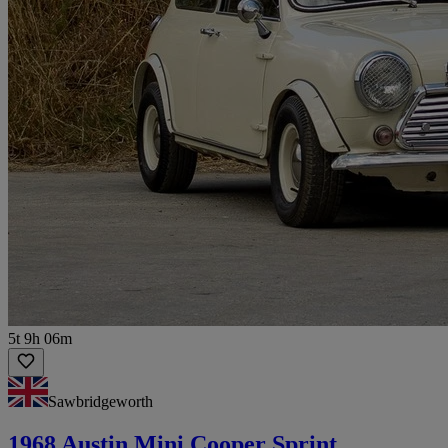
5t 9h 06m
Sawbridgeworth
1968 Austin Mini Cooper Sprint