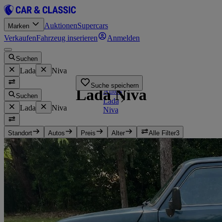
Auktionen
Supercars
Marken
Verkaufen
Fahrzeug inserieren
Anmelden
Suchen
Lada
Niva
Startseite
Suche speichern
Lada Niva
Autos
Suchen
Lada
Lada
Niva
Niva
Standort
Autos
Preis
Alter
Alle Filter
3