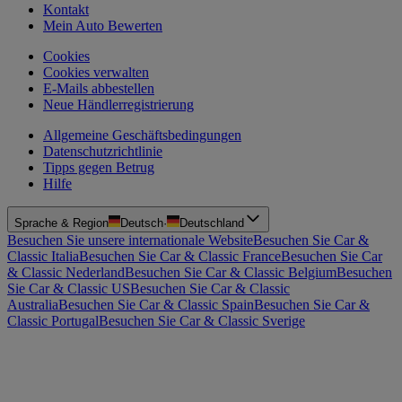
Kontakt
Mein Auto Bewerten
Cookies
Cookies verwalten
E-Mails abbestellen
Neue Händlerregistrierung
Allgemeine Geschäftsbedingungen
Datenschutzrichtlinie
Tipps gegen Betrug
Hilfe
Sprache & Region
Deutsch
·
Deutschland
Besuchen Sie unsere internationale Website
Besuchen Sie Car &
Classic Italia
Besuchen Sie Car & Classic France
Besuchen Sie Car
& Classic Nederland
Besuchen Sie Car & Classic Belgium
Besuchen
Sie Car & Classic US
Besuchen Sie Car & Classic
Australia
Besuchen Sie Car & Classic Spain
Besuchen Sie Car &
Classic Portugal
Besuchen Sie Car & Classic Sverige