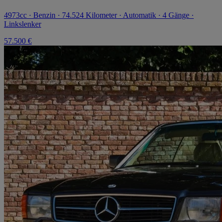
4973cc · Benzin · 74.524 Kilometer · Automatik · 4 Gänge ·
Linkslenker
57.500 €