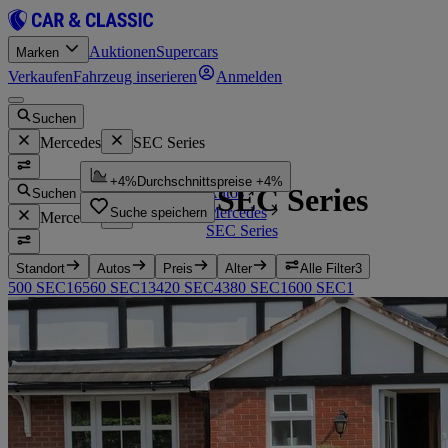
Auktionen
Supercars
Marken
Verkaufen
Fahrzeug inserieren
Anmelden
Suchen
Mercedes
SEC Series
Startseite
+4%
Durchschnittspreise +4%
Mercedes SEC Series
Autos
Suchen
Mercedes
Suche speichern
Mercedes
SEC Series
SEC Series
Standort
Autos
Preis
Alter
Alle Filter
3
500 SEC
16
560 SEC
13
420 SEC
4
380 SEC
1
600 SEC
1