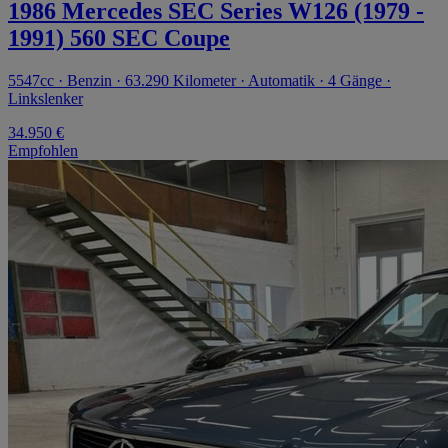
1986 Mercedes SEC Series W126 (1979 -
1991) 560 SEC Coupe
5547cc · Benzin · 63.290 Kilometer · Automatik · 4 Gänge ·
Linkslenker
34.950 €
Empfohlen