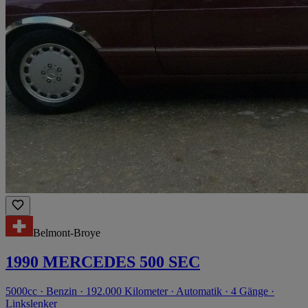
Belmont-Broye
1990 MERCEDES 500 SEC
5000cc · Benzin · 192.000 Kilometer · Automatik · 4 Gänge ·
Linkslenker