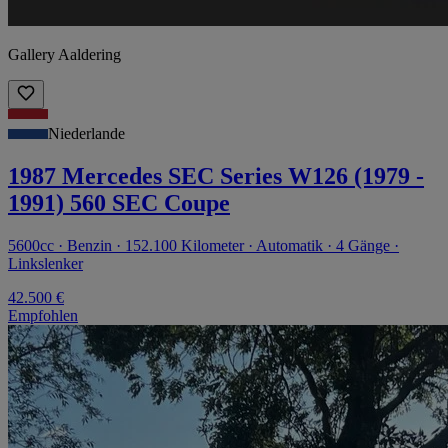
Gallery Aaldering
Niederlande
1987 Mercedes SEC Series W126 (1979 -
1991) 560 SEC Coupe
5600cc · Benzin · 152.100 Kilometer · Automatik · 4 Gänge ·
Linkslenker
42.500 €
Empfohlen