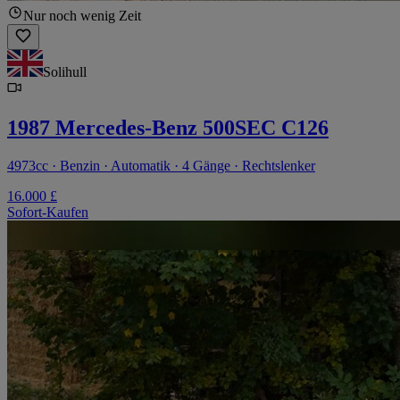
Nur noch wenig Zeit
Solihull
1987 Mercedes-Benz 500SEC C126
4973cc · Benzin · Automatik · 4 Gänge · Rechtslenker
16.000 £
Sofort-Kaufen