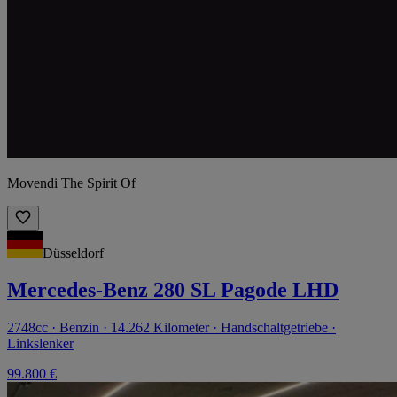
Movendi The Spirit Of
Düsseldorf
Mercedes-Benz 280 SL Pagode LHD
2748cc · Benzin · 14.262 Kilometer · Handschaltgetriebe ·
Linkslenker
99.800 €