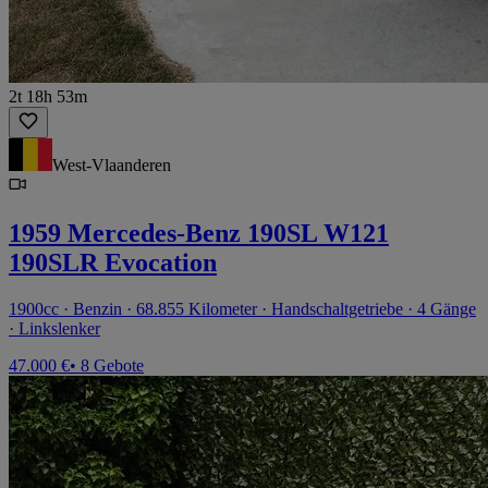
2t 18h 53m
West-Vlaanderen
1959 Mercedes-Benz 190SL W121
190SLR Evocation
1900cc · Benzin · 68.855 Kilometer · Handschaltgetriebe · 4 Gänge
· Linkslenker
47.000 €
• 8 Gebote