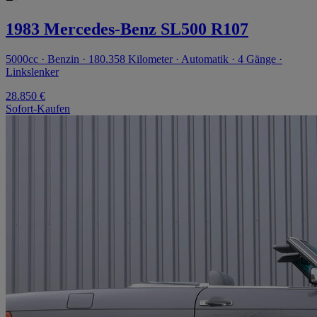
1983 Mercedes-Benz SL500 R107
5000cc · Benzin · 180.358 Kilometer · Automatik · 4 Gänge ·
Linkslenker
28.850 €
Sofort-Kaufen