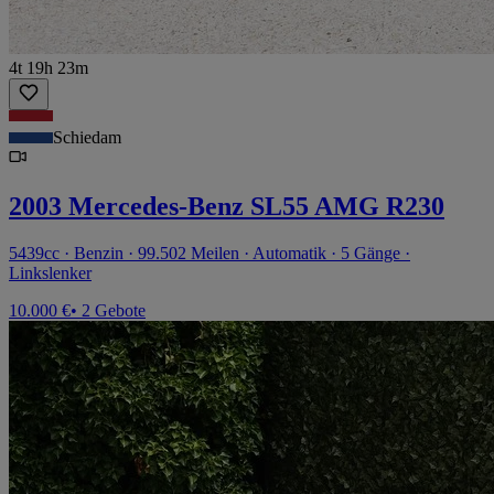
4t 19h 23m
Schiedam
2003 Mercedes-Benz SL55 AMG R230
5439cc · Benzin · 99.502 Meilen · Automatik · 5 Gänge ·
Linkslenker
10.000 €
• 2 Gebote