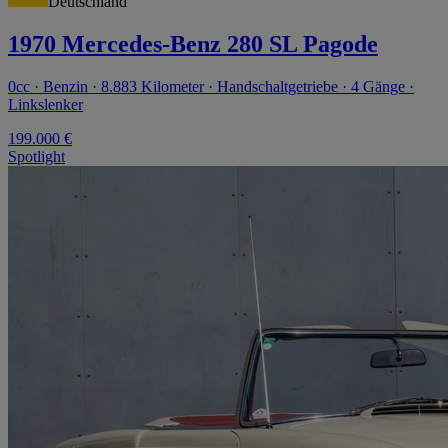
Deutschland
1970 Mercedes-Benz 280 SL Pagode
0cc · Benzin · 8.883 Kilometer · Handschaltgetriebe · 4 Gänge ·
Linkslenker
199.000 €
Spotlight