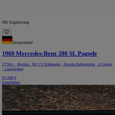
HK Engineering
Deutschland
1969 Mercedes-Benz 280 SL Pagode
2778cc · Benzin · 90.372 Kilometer · Handschaltgetriebe · 4 Gänge
· Linkslenker
95.000 €
Empfohlen