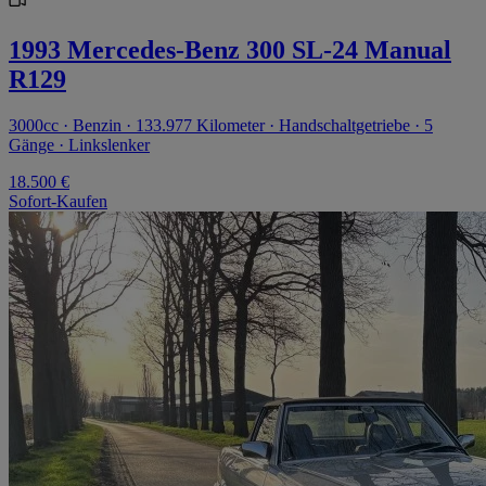
1993 Mercedes-Benz 300 SL-24 Manual
R129
3000cc · Benzin · 133.977 Kilometer · Handschaltgetriebe · 5
Gänge · Linkslenker
18.500 €
Sofort-Kaufen