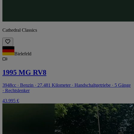
Cathedral Classics
Bielefeld
1995 MG RV8
3948cc · Benzin · 27.481 Kilometer · Handschaltgetriebe · 5 Gänge
· Rechtslenker
43.995 €