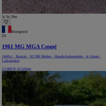
3t 5h 29m
Bourgneuf
1961 MG MGA Coupé
1600cc · Benzin · 50.598 Meilen · Handschaltgetriebe · 4 Gänge ·
Linkslenker
15.000 €
• 8 Gebote