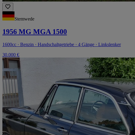
Stemwede
1956 MG MGA 1500
1600cc · Benzin · Handschaltgetriebe · 4 Gänge · Linkslenker
30.000 €