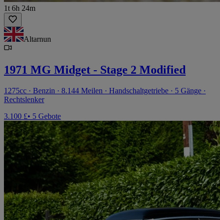
1t 6h 24m
Altarnun
1971 MG Midget - Stage 2 Modified
1275cc · Benzin · 8.144 Meilen · Handschaltgetriebe · 5 Gänge ·
Rechtslenker
3.100 £
• 5 Gebote