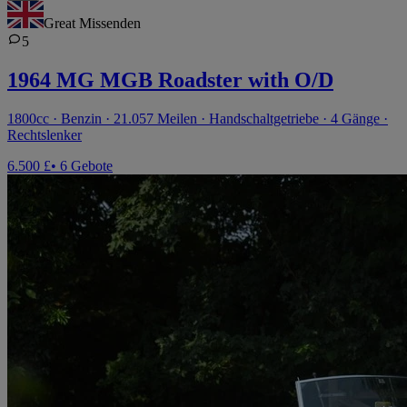
Great Missenden
5
1964 MG MGB Roadster with O/D
1800cc · Benzin · 21.057 Meilen · Handschaltgetriebe · 4 Gänge ·
Rechtslenker
6.500 £
• 6 Gebote