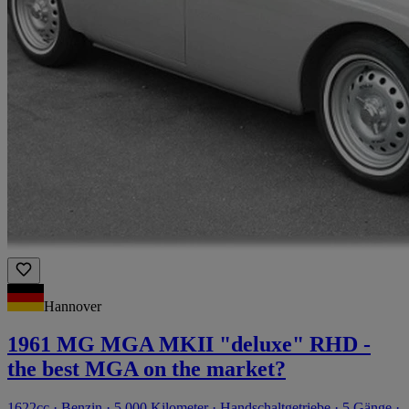
Hannover
1961 MG MGA MKII "deluxe" RHD -
the best MGA on the market?
1622cc · Benzin · 5.000 Kilometer · Handschaltgetriebe · 5 Gänge ·