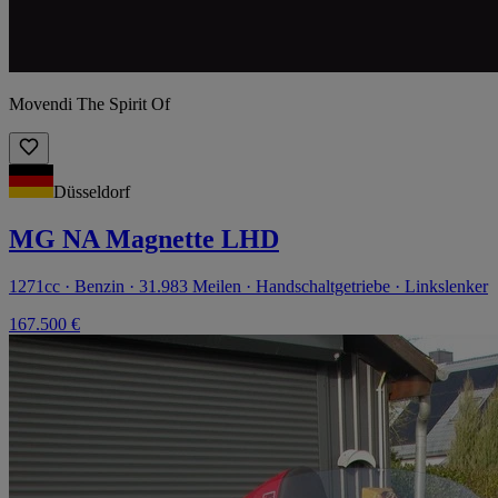
Movendi The Spirit Of
Düsseldorf
MG NA Magnette LHD
1271cc · Benzin · 31.983 Meilen · Handschaltgetriebe · Linkslenker
167.500 €