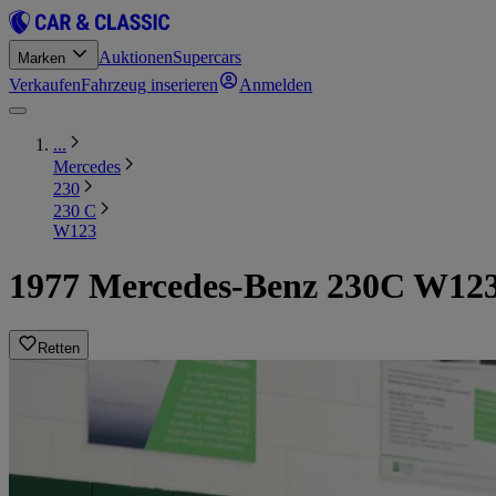
Auktionen
Supercars
Marken
Verkaufen
Fahrzeug inserieren
Anmelden
...
Mercedes
230
230 C
W123
1977 Mercedes-Benz 230C W12
Retten