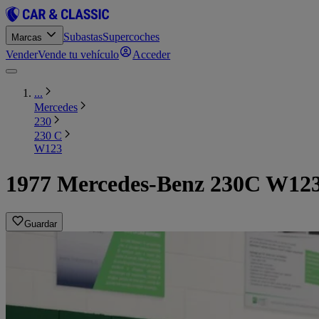
Subastas
Supercoches
Marcas
Vender
Vende tu vehículo
Acceder
...
Mercedes
230
230 C
W123
1977 Mercedes-Benz 230C W12
Guardar