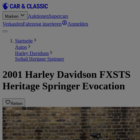
Auktionen
Supercars
Marken
Verkaufen
Fahrzeug inserieren
Anmelden
Startseite
Autos
Harley Davidson
Softail Heritage Springer
2001 Harley Davidson FXSTS
Heritage Springer Evocation
Retten