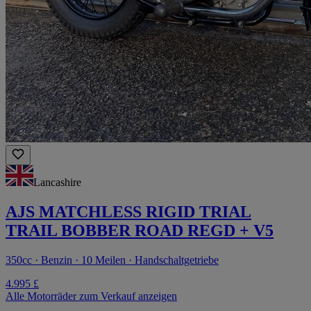
Lancashire
AJS MATCHLESS RIGID TRIAL
TRAIL BOBBER ROAD REGD + V5
350cc · Benzin · 10 Meilen · Handschaltgetriebe
4.995 £
Alle Motorräder zum Verkauf anzeigen