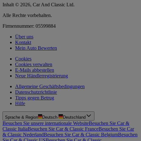
Inhalt © 2026, Car And Classic Ltd.
Alle Rechte vorbehalten.
Firmennummer: 05599884
Über uns
Kontakt
Mein Auto Bewerten
Cookies
Cookies verwalten
E-Mails abbestellen
Neue Händlerregistrierung
Allgemeine Geschäftsbedingungen
Datenschutzrichtlinie
Tipps gegen Betrug
Hilfe
Sprache & Region
Deutsch
·
Deutschland
Besuchen Sie unsere internationale Website
Besuchen Sie Car &
Classic Italia
Besuchen Sie Car & Classic France
Besuchen Sie Car
& Classic Nederland
Besuchen Sie Car & Classic Belgium
Besuchen
Sie Car & Classic US
Besuchen Sie Car & Classic