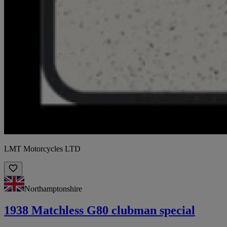
LMT Motorcycles LTD
Northamptonshire
1938 Matchless G80 clubman special