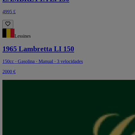
4995 £
Lessines
1965 Lambretta LI 150
150cc · Gasolina · Manual · 3 velocidades
2000 €