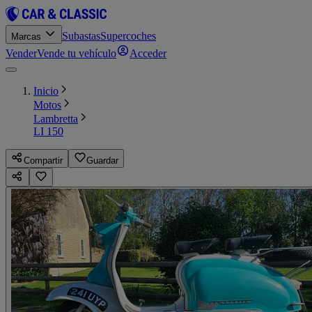
Subastas
Supercoches
Marcas
Vender
Vende tu vehículo
Acceder
Inicio
Motos
Lambretta
LI 150
Compartir
Guardar