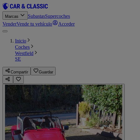
Subastas
Supercoches
Marcas
Vender
Vende tu vehículo
Acceder
Inicio
Coches
Westfield
SE
Compartir
Guardar