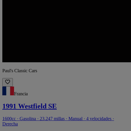
Paul's Classic Cars
Francia
1991 Westfield SE
1600cc · Gasolina · 23.247 millas · Manual · 4 velocidades ·
Derecha