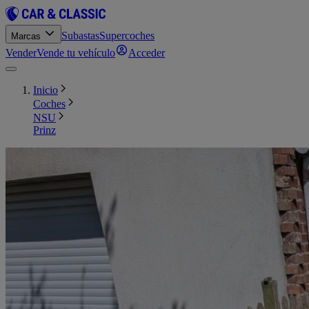
Subastas
Supercoches
Marcas
Vender
Vende tu vehículo
Acceder
Inicio
Coches
NSU
Prinz