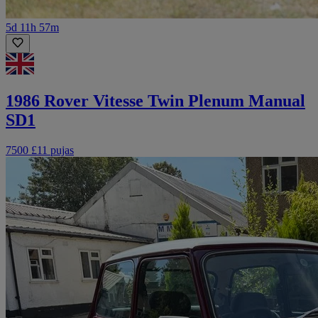
5d 11h 57m
1986 Rover Vitesse Twin Plenum Manual
SD1
7500 £
11 pujas