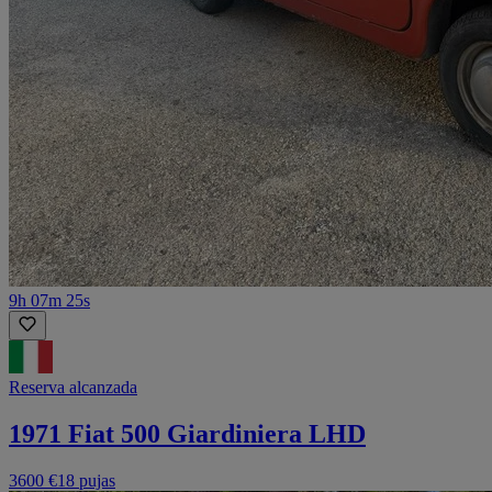
9h 07m 25s
Reserva alcanzada
1971 Fiat 500 Giardiniera LHD
3600 €
18 pujas