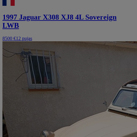
1997 Jaguar X308 XJ8 4L Sovereign
LWB
8500 €
12 pujas