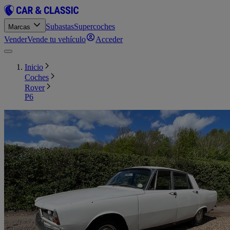
Subastas
Supercoches
Marcas
Vender
Vende tu vehículo
Acceder
Inicio
Coches
Rover
P6