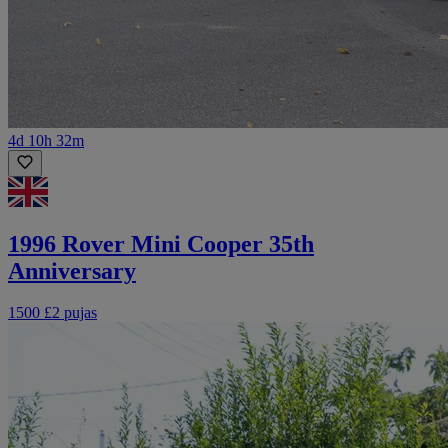
4d 10h 32m
1996 Rover Mini Cooper 35th
Anniversary
1500 £
2 pujas