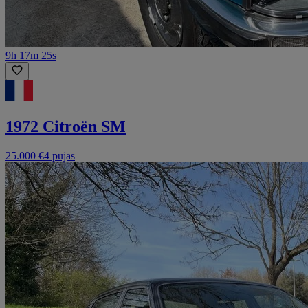
9h 17m 25s
1972 Citroën SM
25.000 €
4 pujas