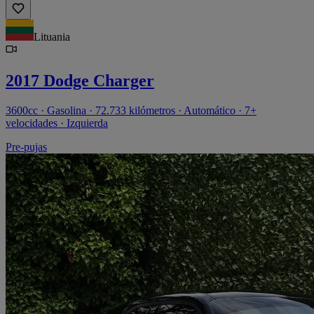
Lituania
2017 Dodge Charger
3600cc · Gasolina · 72.733 kilómetros · Automático · 7+
velocidades · Izquierda
Pre-pujas