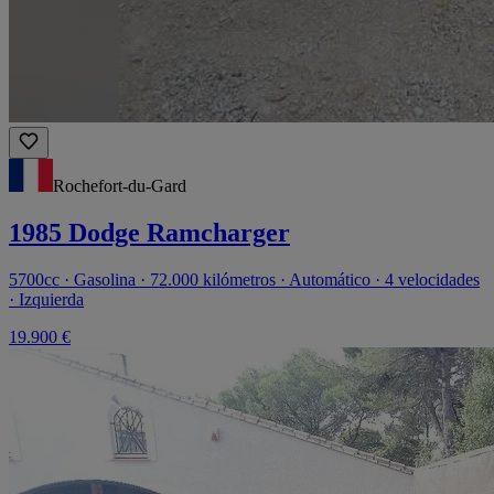
Rochefort-du-Gard
1985 Dodge Ramcharger
5700cc · Gasolina · 72.000 kilómetros · Automático · 4 velocidades
· Izquierda
19.900 €