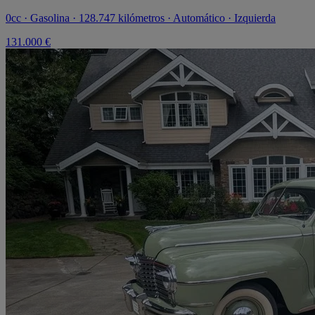
0cc · Gasolina · 128.747 kilómetros · Automático · Izquierda
131.000 €