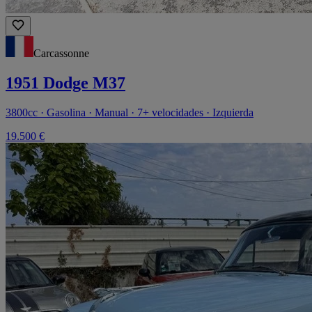
Carcassonne
1951 Dodge M37
3800cc · Gasolina · Manual · 7+ velocidades · Izquierda
19.500 €