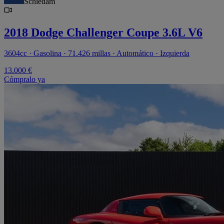
Schiedam
2018 Dodge Challenger Coupe 3.6L V6
3604cc · Gasolina · 71.426 millas · Automático · Izquierda
13.000 €
Cómpralo ya