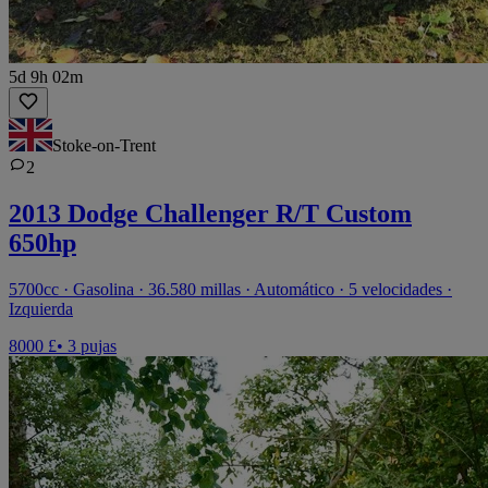
5d 9h 02m
Stoke-on-Trent
2
2013 Dodge Challenger R/T Custom
650hp
5700cc · Gasolina · 36.580 millas · Automático · 5 velocidades ·
Izquierda
8000 £
• 3 pujas