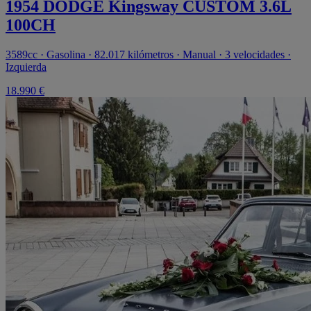
1954 DODGE Kingsway CUSTOM 3.6L
100CH
3589cc · Gasolina · 82.017 kilómetros · Manual · 3 velocidades ·
Izquierda
18.990 €