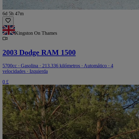
6d 5h 47m
Kingston On Thames
2003 Dodge RAM 1500
5700cc · Gasolina · 213.336 kilómetros · Automático · 4
velocidades · Izquierda
0 £