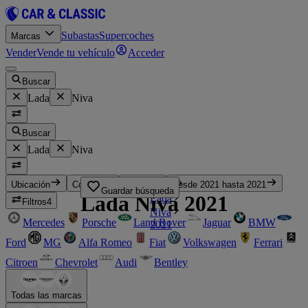
Subastas
Supercoches
Marcas
Vender
Vende tu vehículo
Acceder
Buscar
Lada
Niva
Buscar
Lada
Niva
Inicio
Ubicación
Coches
Precio
Desde 2021 hasta 2021
Guardar búsqueda
Lada Niva 2021
Lada
Filtros
4
Niva
Mercedes
Porsche
Land Rover
Jaguar
BMW
2021
Ford
MG
Alfa Romeo
Fiat
Volkswagen
Ferrari
Citroen
Chevrolet
Audi
Bentley
Todas las marcas