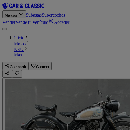
Subastas
Supercoches
Marcas
Vender
Vende tu vehículo
Acceder
Inicio
Motos
NSU
Max
Compartir
Guardar