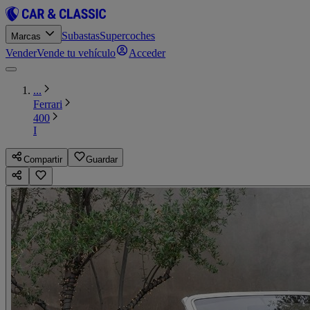
Subastas
Supercoches
Marcas
Vender
Vende tu vehículo
Acceder
...
Ferrari
400
I
Compartir
Guardar