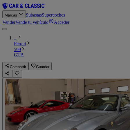
Subastas
Supercoches
Marcas
Vender
Vende tu vehículo
Acceder
...
Ferrari
599
GTB
Compartir
Guardar