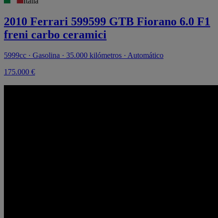
Italia
2010 Ferrari 599599 GTB Fiorano 6.0 F1
freni carbo ceramici
5999cc · Gasolina · 35.000 kilómetros · Automático
175.000 €