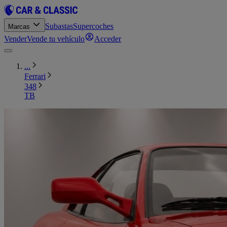
Subastas
Supercoches
Marcas
Vender
Vende tu vehículo
Acceder
...
Ferrari
348
TB