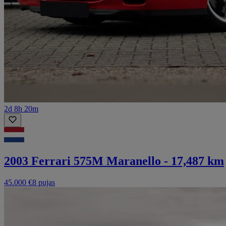
2d 8h 20m
2003 Ferrari 575M Maranello - 17,487 km
45.000 €
8 pujas