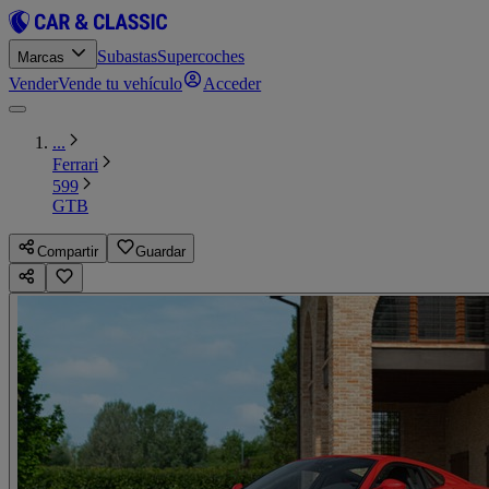
Subastas
Supercoches
Marcas
Vender
Vende tu vehículo
Acceder
...
Ferrari
599
GTB
Compartir
Guardar