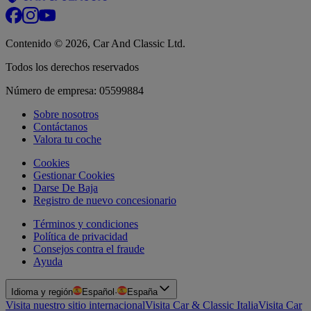
Contenido © 2026, Car And Classic Ltd.
Todos los derechos reservados
Número de empresa: 05599884
Sobre nosotros
Contáctanos
Valora tu coche
Cookies
Gestionar Cookies
Darse De Baja
Registro de nuevo concesionario
Términos y condiciones
Política de privacidad
Consejos contra el fraude
Ayuda
Idioma y región
Español
·
España
Visita nuestro sitio internacional
Visita Car & Classic Italia
Visita Car