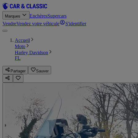
Enchères
Supercars
Marques
Vendre
Vendez votre véhicule
S'identifier
Accueil
Moto
Harley Davidson
FL
Partager
Sauver