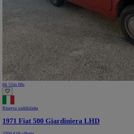
6h 51m 08s
Riserva soddisfatta
1971 Fiat 500 Giardiniera LHD
3700 €
19 offerte