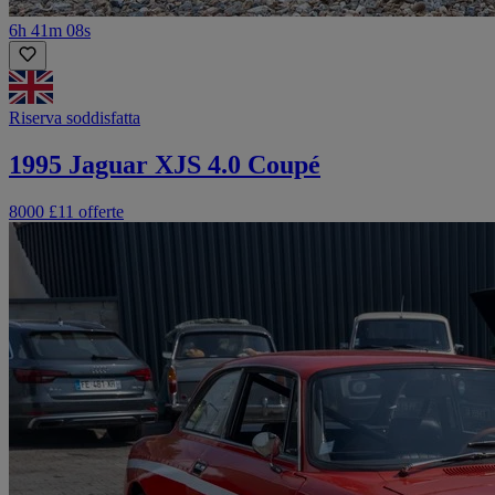
6h 41m 08s
Riserva soddisfatta
1995 Jaguar XJS 4.0 Coupé
8000 £
11 offerte