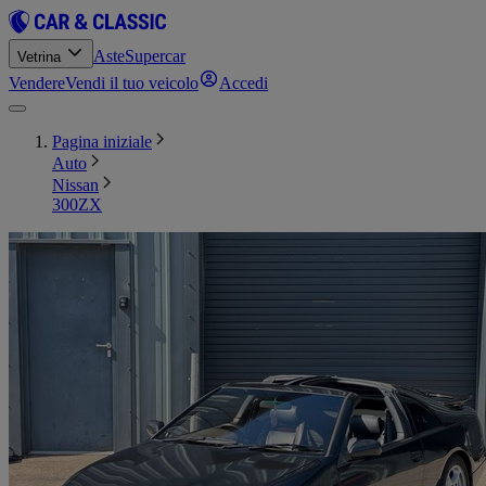
Aste
Supercar
Vetrina
Vendere
Vendi il tuo veicolo
Accedi
Pagina iniziale
Auto
Nissan
300ZX