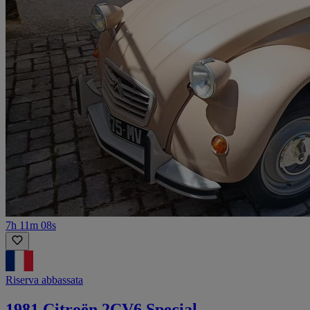
7h 11m 08s
Riserva abbassata
1981 Citroën 2CV6 Special