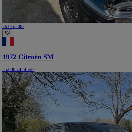
7h 01m 08s
1972 Citroën SM
25.000 €
4 offerte