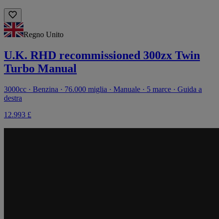
Regno Unito
U.K. RHD recommissioned 300zx Twin
Turbo Manual
3000cc · Benzina · 76.000 miglia · Manuale · 5 marce · Guida a
destra
12.993 £