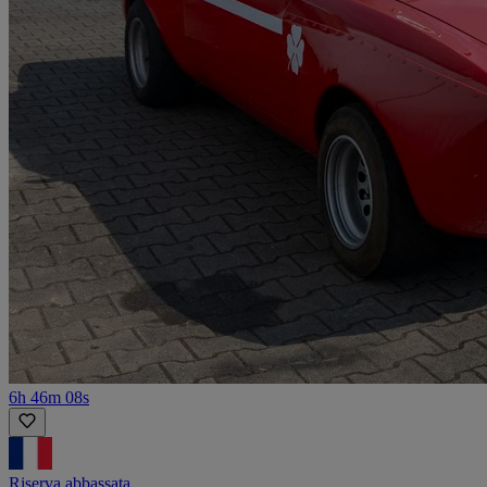
6h 46m 08s
Riserva abbassata