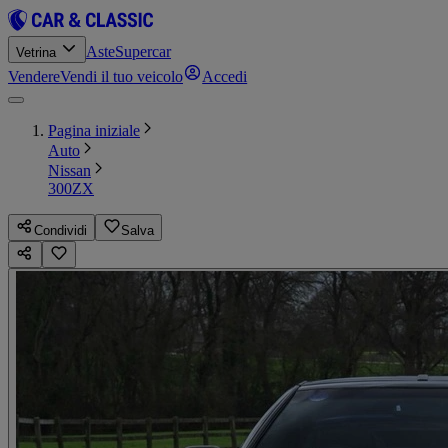
Aste
Supercar
Vetrina
Vendere
Vendi il tuo veicolo
Accedi
Pagina iniziale
Auto
Nissan
300ZX
Condividi
Salva