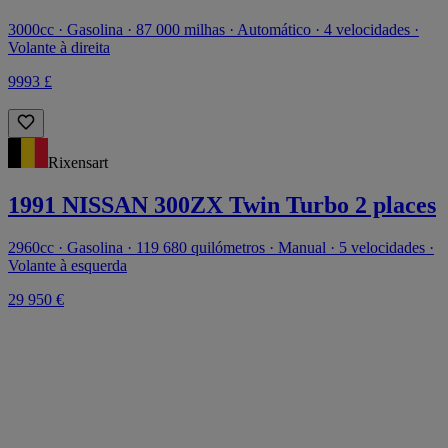
3000cc · Gasolina · 87 000 milhas · Automático · 4 velocidades ·
Volante à direita
9993 £
Rixensart
1991 NISSAN 300ZX Twin Turbo 2 places
2960cc · Gasolina · 119 680 quilómetros · Manual · 5 velocidades ·
Volante à esquerda
29 950 €