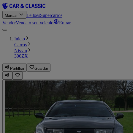
Leilões
Supercarros
Marcas
Vender
Venda o seu veículo
Entrar
Início
Carros
Nissan
300ZX
Partilhar
Guardar