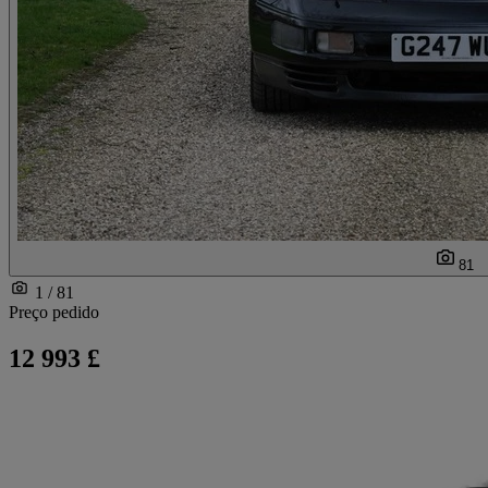
81
1 / 81
Preço pedido
12 993 £