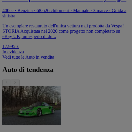
400cc · Benzina · 68.626 chilometri · Manuale · 3 marce · Guida a
sinistra
Un esemplare restaurato dell'unica vettura mai prodotta da Vespa!
STORIA Acquistata nel 2020 come progetto non completato su
eBay UK, un esperto di du...
17.995 £
In evidenza
Vedi tutte le Auto in vendita
Auto di tendenza