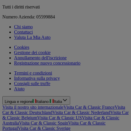
Tutti i diritti riservati
Numero Azienda: 05599884
Chi siamo
Contattaci
Valuta La Mia Auto
Cookies
Gestione dei cookie
Annullamento dell'iscrizione
Registrazione nuovo concessionario
Termini e condizioni
Informativa sulla privacy
Consigli sulle truffe
Aiuto
Lingua e regione
Italiano
·
Italia
Visita il nostro sito internazionale
Visita Car & Classic France
Visita
Car & Classic Deutschland
Visita Car & Classic Nederland
Visita Car
& Classic Belgium
Visita Car & Classic US
Visita Car & Classic
Australia
Visita Car & Classic Spain
Visita Car & Classic
Portugal
Visita Car & Classic Sverige