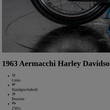
1963 Aermacchi Harley Davidso
Links
Handgeschakeld
Benzine
250cc