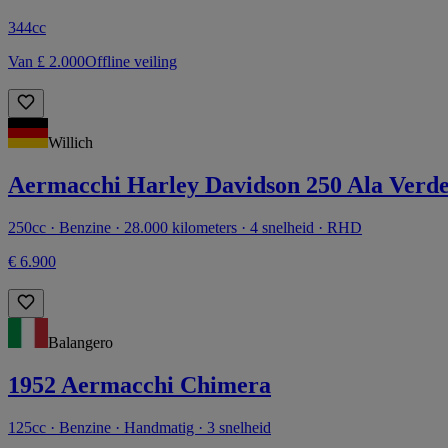
344cc
Van £ 2.000
Offline veiling
Willich
Aermacchi Harley Davidson 250 Ala Verde
250cc · Benzine · 28.000 kilometers · 4 snelheid · RHD
€ 6.900
Balangero
1952 Aermacchi Chimera
125cc · Benzine · Handmatig · 3 snelheid