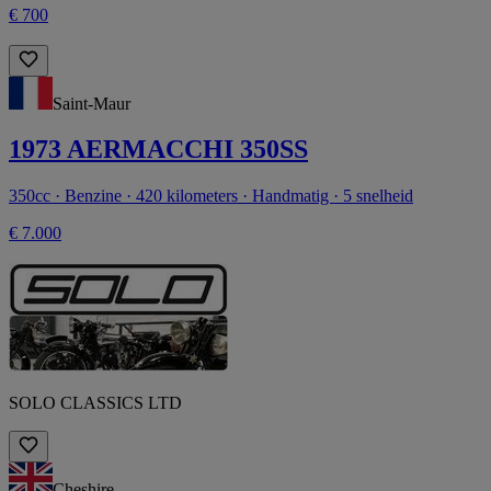
€ 700
Saint-Maur
1973 AERMACCHI 350SS
350cc · Benzine · 420 kilometers · Handmatig · 5 snelheid
€ 7.000
SOLO CLASSICS LTD
Cheshire